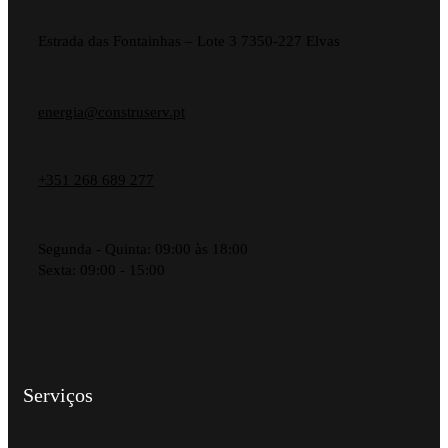
Estrada das Fontainhas – Lote 3 7350-227 Elvas
energia@construserv.pt
+351 268 689 277
Segunda - Quinta: 09:00 às 18:00
Sexta: 09:00 - 15:00
Serviços