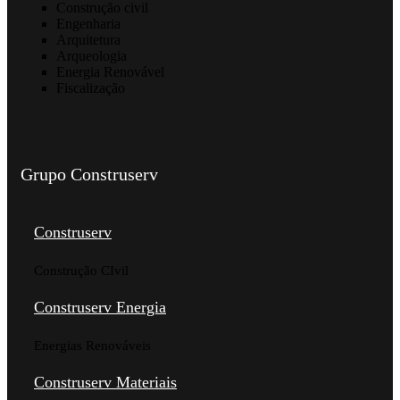
Construção civil
Engenharia
Arquitetura
Arqueologia
Energia Renovável
Fiscalização
Grupo Construserv
Construserv
Construção CIvil
Construserv Energia
Energias Renováveis
Construserv Materiais