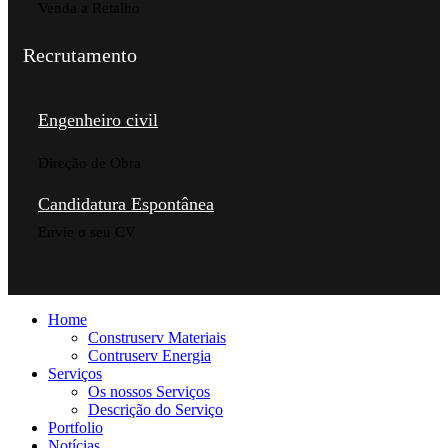
Venda a Retalho
Recrutamento
Engenheiro civil
Direção de Obra
Candidatura Espontânea
Envie o seu CV
Home
Construserv Materiais
Contruserv Energia
Serviços
Os nossos Serviços
Descrição do Serviço
Portfolio
Notícias