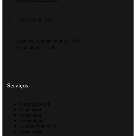
+351 268 689 277
Segunda - Quinta: 09:00 às 18:00
Sexta: 09:00 - 15:00
Serviços
Construção civil
Engenharia
Arquitetura
Arqueologia
Energia Renovável
Fiscalização