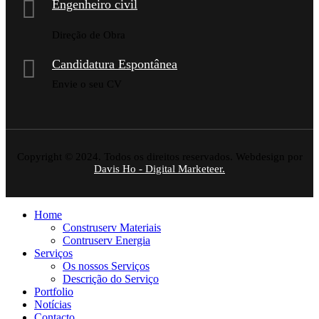
Engenheiro civil
Direção de Obra
Candidatura Espontânea
Envie o seu CV
Copyright © 2024. Todos os direitos reservados. Webdesign por
Davis Ho - Digital Marketeer.
Home
Construserv Materiais
Contruserv Energia
Serviços
Os nossos Serviços
Descrição do Serviço
Portfolio
Notícias
Contacto