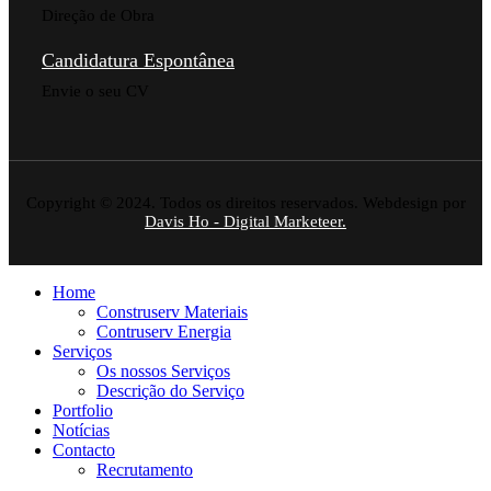
Direção de Obra
Candidatura Espontânea
Envie o seu CV
Copyright © 2024. Todos os direitos reservados. Webdesign por
Davis Ho - Digital Marketeer.
Home
Construserv Materiais
Contruserv Energia
Serviços
Os nossos Serviços
Descrição do Serviço
Portfolio
Notícias
Contacto
Recrutamento