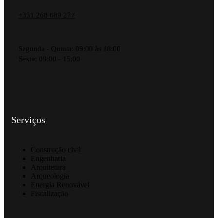
+351 268 689 277
Segunda - Quinta: 09:00 às 18:00
Sexta: 09:00 - 15:00
Serviços
Construção civil
Engenharia
Arquitetura
Arqueologia
Energia Renovável
Fiscalização