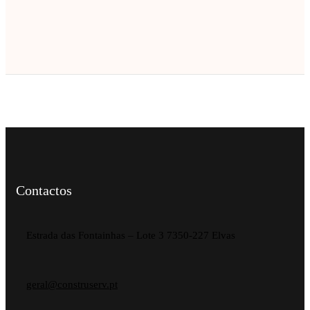
Contactos
Estrada das Fontainhas – Lote 3 7350-227 Elvas
geral@construserv.pt