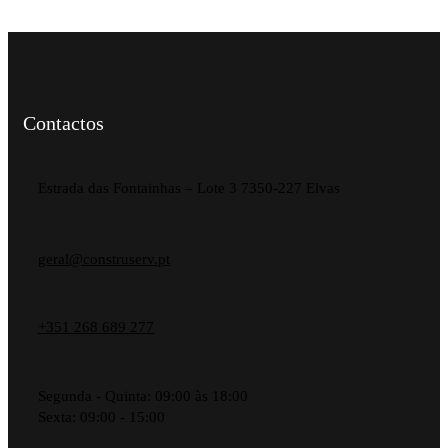
Contactos
Estrada das Fontainhas – Lote 3 7350-227 Elvas
geral@construserv.pt
+351 268 689 277
Segunda - Quinta: 09:00 às 18:00
Sexta: 09:00 - 15:00